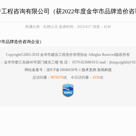
工程咨询有限公司（获2022年度金华市品牌造价
所属分类：红榜公示 发表时间：2023/4/17 浏览：4249
华市品牌造价咨询企业）
Copyright©2003-2018 金华市建设工程造价管理协会 Allrights Reserved版权所有
：金华市婺江东路66号望门楼东三楼 电 话： 0579-82368619 E-mail：jhsjsgczjglxh@163
网站备案号：浙ICP备18046658号-1
技术支持:东讯科技
总访问量：
9076376
次 今日访问量：
4336
次